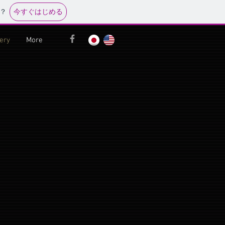
今すぐはじめる
？
lery
More